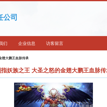
任公司
我们
企业信息
访客留言
金翅大鹏王血脉传承
剑指妖族之王 大圣之怒的金翅大鹏王血脉传